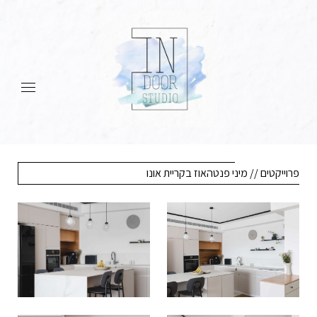
פרוייקטים // מיני פנטהאוז בקריית אונו